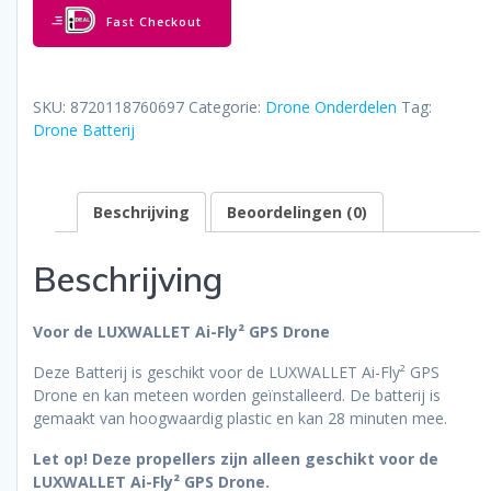
Voor
Fast Checkout
LUXWALLET
Ai-
Fly²
GPS
SKU:
8720118760697
Categorie:
Drone Onderdelen
Tag:
Drone
Drone Batterij
aantal
Beschrijving
Beoordelingen (0)
Beschrijving
Voor de LUXWALLET
Ai-Fly² GPS Drone
Deze Batterij is geschikt voor de LUXWALLET Ai-Fly² GPS
Drone en kan meteen worden geïnstalleerd. De batterij is
gemaakt van hoogwaardig plastic en kan 28 minuten mee.
Let op! Deze propellers zijn alleen geschikt voor de
LUXWALLET Ai-Fly² GPS Drone.