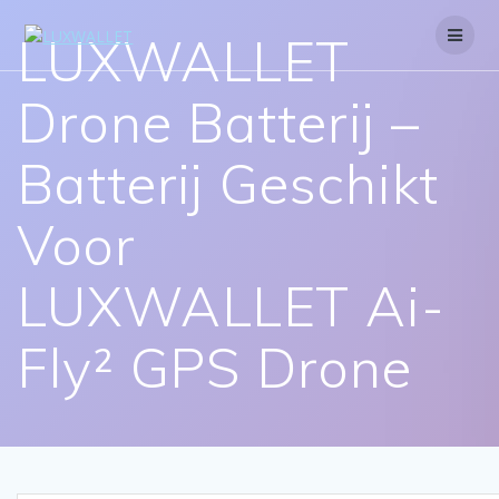
Skip
to
LUXWALLET
content
Drone Batterij –
Batterij Geschikt
Voor
LUXWALLET Ai-
Fly² GPS Drone