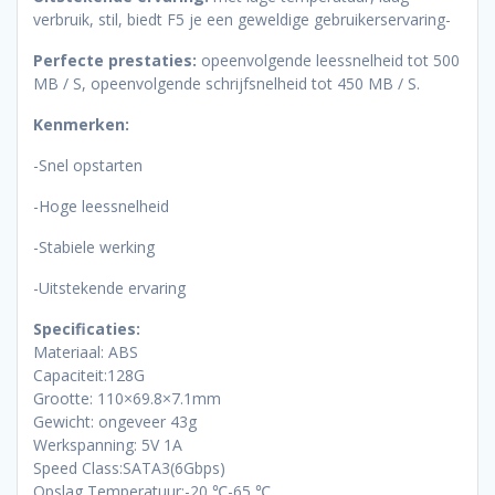
verbruik, stil, biedt F5 je een geweldige gebruikerservaring-
Perfecte prestaties:
opeenvolgende leessnelheid tot 500
MB / S, opeenvolgende schrijfsnelheid tot 450 MB / S.
Kenmerken:
-Snel opstarten
-Hoge leessnelheid
-Stabiele werking
-Uitstekende ervaring
Specificaties:
Materiaal: ABS
Capaciteit:128G
Grootte: 110×69.8×7.1mm
Gewicht: ongeveer 43g
Werkspanning: 5V 1A
Speed Class:SATA3(6Gbps)
Opslag Temperatuur:-20 ℃-65 ℃