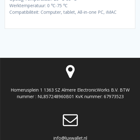
Werktemperatuur: 0 ℃-75 ℃
Compatibiliteit: Computer, tablet, All-in-one PC, iMAC
Homerusplein 1 1363 SZ Almere ElectronicWorks B.V. BTW
nummer : NL857248960B01 KvK nummer: 67973523
info@luxwallet.nl