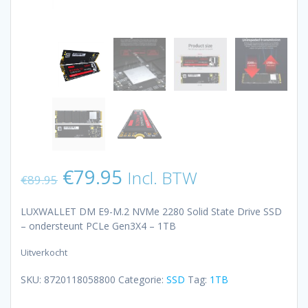
Oorspronkelijke
Huidige
€
79.95
Incl. BTW
€
89.95
prijs
prijs
was:
is:
LUXWALLET DM E9-M.2 NVMe 2280 Solid State Drive SSD
€89.95.
€79.95.
– ondersteunt PCLe Gen3X4 – 1TB
Uitverkocht
SKU:
8720118058800
Categorie:
SSD
Tag:
1TB