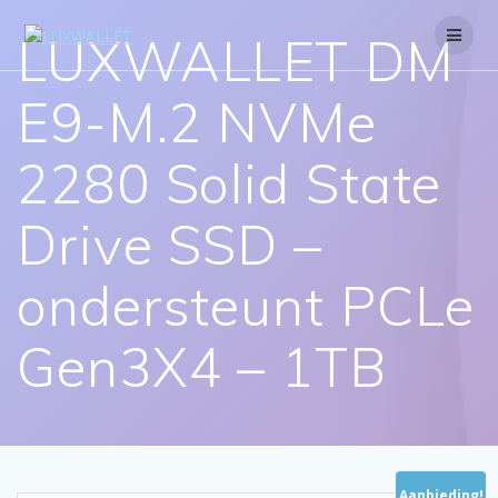
Skip
to
LUXWALLET DM
content
E9-M.2 NVMe
2280 Solid State
Drive SSD –
ondersteunt PCLe
Gen3X4 – 1TB
Aanbieding!