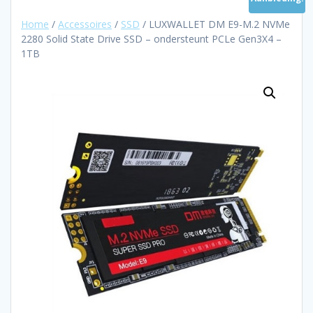
Home
/
Accessoires
/
SSD
/ LUXWALLET DM E9-M.2 NVMe
2280 Solid State Drive SSD – ondersteunt PCLe Gen3X4 –
1TB