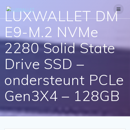
Skip
to
LUXWALLET DM
content
E9-M.2 NVMe
2280 Solid State
Drive SSD –
ondersteunt PCLe
Gen3X4 – 128GB