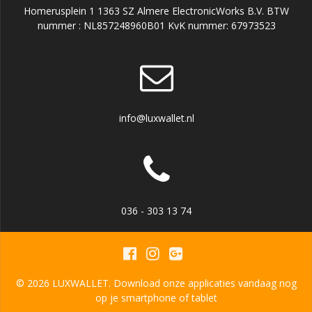
Homerusplein 1 1363 SZ Almere ElectronicWorks B.V. BTW
nummer : NL857248960B01 KvK nummer: 67973523
info@luxwallet.nl
036 - 303 13 74
© 2026 LUXWALLET. Download onze applicaties vandaag nog
op je smartphone of tablet