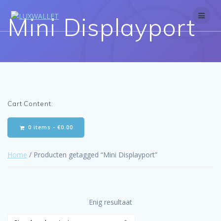
Skip
to
Mini Displayport
content
Cart Content:
0 items -
€
0.00
Home
/ Producten getagged “Mini Displayport”
Enig resultaat