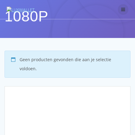
Skip
to
1080P
content
Geen producten gevonden die aan je selectie
voldoen.