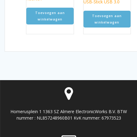
USB-Stick USB 3.0
Toevoegen aan
Toevoegen aan
winkelwagen
winkelwagen
Homerusplein 1 1363 SZ Almere ElectronicWorks B.V. BTW
nummer : NL857248960B01 KvK nummer: 67973523