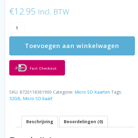
€
12.95
Incl. BTW
LUXWALLET®
HC
U1
Toevoegen aan winkelwagen
-
32
GB
Micro
Fast Checkout
SD
Kaart
-
TF
SKU:
8720118361900
Categorie:
Micro SD Kaarten
Tags:
Klasse
32GB
,
Micro SD kaart
10
-
High
Beschrijving
Beoordelingen (0)
Endurance
-
Snelle