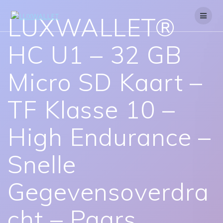
Skip
to
LUXWALLET®
content
HC U1 – 32 GB
Micro SD Kaart –
TF Klasse 10 –
High Endurance –
Snelle
Gegevensoverdra
cht – Paars