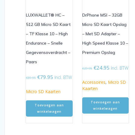
LUXWALLET® HC –
DrPhone MSI – 32GB
512 GB Micro SD Kaart
Micro SD Kaart Opslag
– TF Klasse 10 – High
– Met SD Adapter –
Endurance – Snelle
High Speed Klasse 10 –
Gegevensoverdracht –
Premium Opslag
Paars
Oorspronkelijke
Huidige
€
24.95
Incl. BTW
€
29.95
prijs
prijs
Oorspronkelijke
Huidige
€
79.95
Incl. BTW
€
89.95
was:
is:
Accessoires
,
Micro SD
prijs
prijs
€29.95.
€24.95.
Kaarten
was:
is:
Micro SD Kaarten
€89.95.
€79.95.
Toevoegen aan
Toevoegen aan
winkelwagen
winkelwagen