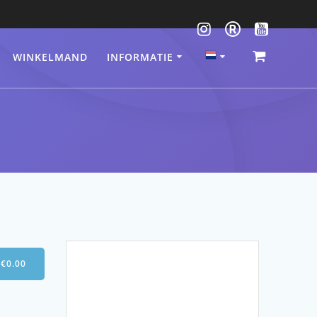
WINKELMAND
INFORMATIE
-
€
0.00