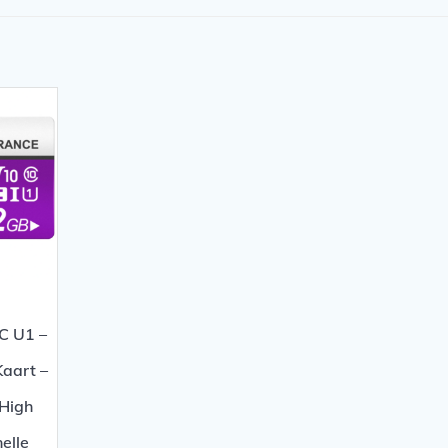
 U1 –
aart –
 High
elle