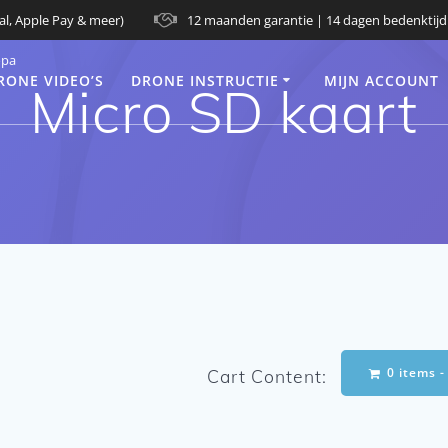
al, Apple Pay & meer)
12 maanden garantie | 14 dagen bedenktijd
opa
RONE VIDEO’S
DRONE INSTRUCTIE
MIJN ACCOUNT
Micro SD kaart
0 items 
Cart Content: