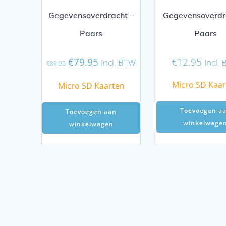
Gegevensoverdracht –
Gegevensoverdr
Paars
Paars
Oorspronkelijke
Huidige
€
79.95
€
12.95
Incl. BTW
Incl.
€
89.95
prijs
prijs
was:
is:
Micro SD Kaa
Micro SD Kaarten
€89.95.
€79.95.
Toevoegen a
Toevoegen aan
winkelwage
winkelwagen