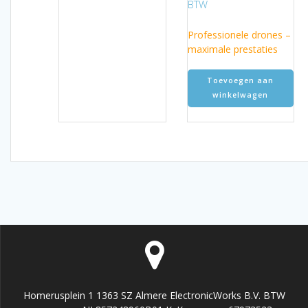
prijs
prijs
BTW
was:
is:
€599.95.
€549.95.
Professionele drones –
maximale prestaties
Toevoegen aan
winkelwagen
Homerusplein 1 1363 SZ Almere ElectronicWorks B.V. BTW