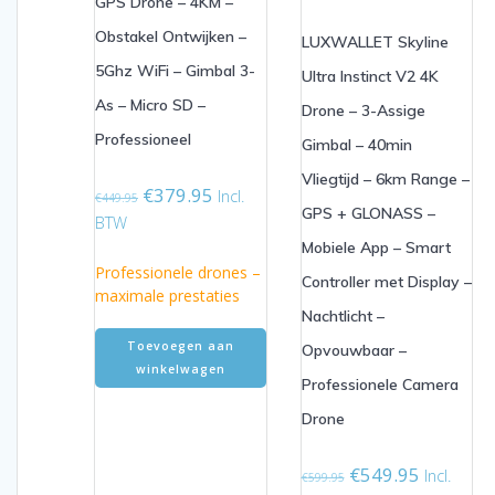
GPS Drone – 4KM –
Obstakel Ontwijken –
LUXWALLET Skyline
5Ghz WiFi – Gimbal 3-
Ultra Instinct V2 4K
As – Micro SD –
Drone – 3-Assige
Professioneel
Gimbal – 40min
Vliegtijd – 6km Range –
Oorspronkelijke
Huidige
€
379.95
Incl.
€
449.95
GPS + GLONASS –
prijs
prijs
BTW
was:
is:
Mobiele App – Smart
€449.95.
€379.95.
Professionele drones –
Controller met Display –
maximale prestaties
Nachtlicht –
Toevoegen aan
Opvouwbaar –
winkelwagen
Professionele Camera
Drone
Oorspronkelijke
Huidige
€
549.95
Incl.
€
599.95