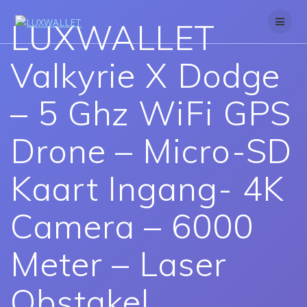
Skip
to
LUXWALLET
content
Valkyrie X Dodge
– 5 Ghz WiFi GPS
Drone – Micro-SD
Kaart Ingang- 4K
Camera – 6000
Meter – Laser
Obstakel