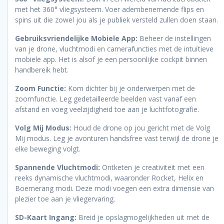
met het 360° vliegsysteem. Voer adembenemende flips en
spins uit die zowel jou als je publiek versteld zullen doen staan.
Gebruiksvriendelijke Mobiele App:
Beheer de instellingen
van je drone, vluchtmodi en camerafuncties met de intuïtieve
mobiele app. Het is alsof je een persoonlijke cockpit binnen
handbereik hebt.
Zoom Functie:
Kom dichter bij je onderwerpen met de
zoomfunctie. Leg gedetailleerde beelden vast vanaf een
afstand en voeg veelzijdigheid toe aan je luchtfotografie.
Volg Mij Modus:
Houd de drone op jou gericht met de Volg
Mij modus. Leg je avonturen handsfree vast terwijl de drone je
elke beweging volgt.
Spannende Vluchtmodi:
Ontketen je creativiteit met een
reeks dynamische vluchtmodi, waaronder Rocket, Helix en
Boemerang modi. Deze modi voegen een extra dimensie van
plezier toe aan je vliegervaring.
SD-Kaart Ingang:
Breid je opslagmogelijkheden uit met de