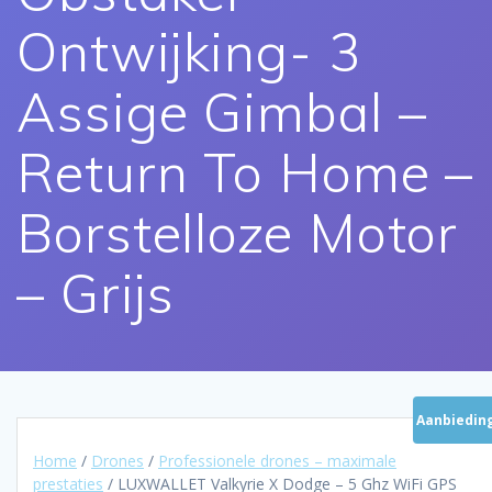
Ontwijking- 3
Assige Gimbal –
Return To Home –
Borstelloze Motor
– Grijs
Aanbieding
Home
/
Drones
/
Professionele drones – maximale
prestaties
/ LUXWALLET Valkyrie X Dodge – 5 Ghz WiFi GPS