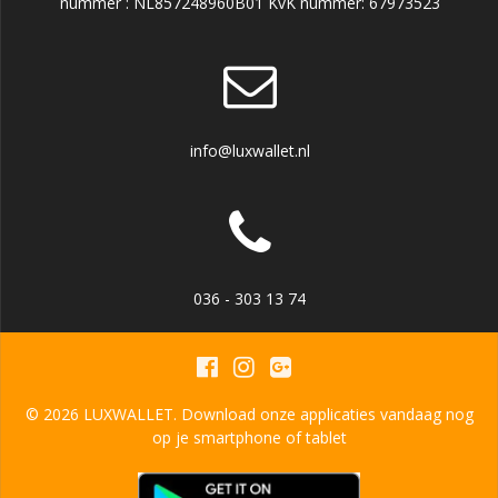
nummer : NL857248960B01 KvK nummer: 67973523
info@luxwallet.nl
036 - 303 13 74
© 2026 LUXWALLET. Download onze applicaties vandaag nog
op je smartphone of tablet