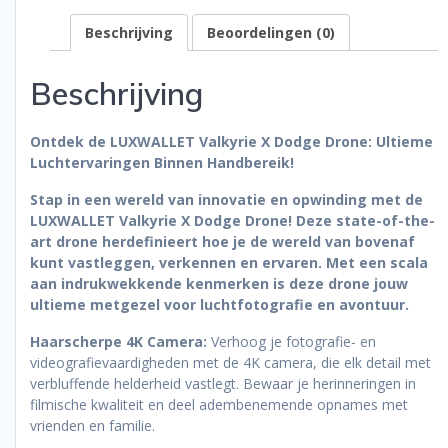
Ingang-
Beschrijving
Beoordelingen (0)
4K
Camera
–
Beschrijving
6000
Meter
-
Ontdek de LUXWALLET Valkyrie X Dodge Drone: Ultieme
Laser
Luchtervaringen Binnen Handbereik!
Obstakel
Stap in een wereld van innovatie en opwinding met de
Ontwijking-
LUXWALLET Valkyrie X Dodge Drone! Deze state-of-the-
3
art drone herdefinieert hoe je de wereld van bovenaf
Assige
kunt vastleggen, verkennen en ervaren. Met een scala
Gimbal
aan indrukwekkende kenmerken is deze drone jouw
–
ultieme metgezel voor luchtfotografie en avontuur.
Return
To
Haarscherpe 4K Camera:
Verhoog je fotografie- en
Home
videografievaardigheden met de 4K camera, die elk detail met
–
verbluffende helderheid vastlegt. Bewaar je herinneringen in
Borstelloze
filmische kwaliteit en deel adembenemende opnames met
Motor
vrienden en familie.
–