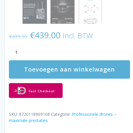
Oorspronkelijke
Huidige
€
439.00
Incl. BTW
€
499.95
prijs
prijs
was:
is:
LUXWALLET
€499.95.
€439.00.
Valkyrie
X
Toevoegen aan winkelwagen
Dodge
–
5
Ghz
Fast Checkout
WiFi
GPS
Drone
-
SKU:
8720118969168
Categorie:
Professionele drones –
Micro-
maximale prestaties
SD
Kaart