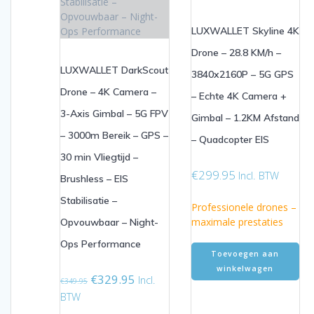
LUXWALLET Skyline 4K
Drone – 28.8 KM/h –
LUXWALLET DarkScout
3840x2160P – 5G GPS
Drone – 4K Camera –
– Echte 4K Camera +
3-Axis Gimbal – 5G FPV
Gimbal – 1.2KM Afstand
– 3000m Bereik – GPS –
– Quadcopter EIS
30 min Vliegtijd –
€
299.95
Incl. BTW
Brushless – EIS
Stabilisatie –
Professionele drones –
maximale prestaties
Opvouwbaar – Night-
Ops Performance
Toevoegen aan
winkelwagen
Oorspronkelijke
Huidige
€
329.95
Incl.
€
349.95
prijs
prijs
BTW
was:
is: