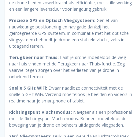
de drone bieden zowel kracht als efficiëntie, met stille werking
en een langere levensduur voor langdurig gebruik.
Precieze GPS en Optisch Vliegsysteem:
Geniet van
nauwkeurige positionering en navigatie dankzij het
geïntegreerde GPS-systeem. In combinatie met het optische
vliegsysteem behoudt je drone een stabiele vlucht, zelfs in
uitdagend terrein.
Terugkeer naar Thuis:
Laat je drone moeiteloos de weg
naar huis vinden met de Terugkeer naar Thuis-functie. Zeg
vaarwel tegen zorgen over het verliezen van je drone in
onbekend terrein.
Snelle 5 GHz WiFi:
Ervaar naadloze connectiviteit met de
snelle 5 GHz WiFi. Verzend moeiteloos je beelden en video’s in
realtime naar je smartphone of tablet.
Richtingspunt Vluchtmodus:
Navigeer als een professional
met de Richtingspunt Vluchtmodus. Beheers moeiteloos de
beweging van je drone en beheers uitdagende vliegpaden.
360° Vliegsysteem:
Duik in een wereld van luchtacrobatiek