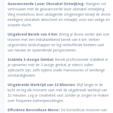
Grijs
Geavanceerde Laser Obstakel Ontwijking:
Navigeer vol
aantal
vertrouwen met de geavanceerde laser obstakel ontwijking.
Vlieg moeiteloos door uitdagende omgevingen terwijl de drone
intelligent obstakels detecteert en ontwijkt, voor een veilige en
soepele vlucht.
Uitgebreid Bereik van 6 Km:
Breng je drone verder dan ooit
tevoren met een indrukwekkend bereik van 6 km. Verken
uitgestrekte landschappen en leg verbluffende beelden vast
van nieuwe en opwindende perspectieven
.
Stabiele 3-Assige Gimbal:
Bereik professionele stabiliteit in
je opnames met de 3-assige gimbal. Je video’s zullen
zijdezacht zijn, zelfs tijdens snelle manoeuvres of winderige
omstandigheden.
Uitgebreide Werktijd van 32 Minuten:
Blijf langer in de
lucht en leg elk moment vast met de uitgebreide werktijd van
32 minuten. Leg je creativiteit vast zonder je zorgen te maken
over frequente batterijwisselingen.
Efficiënte Borstelloze Motor:
De borstelloze motoren van