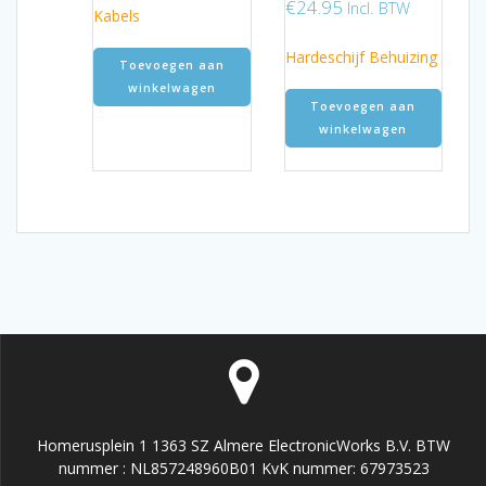
€20.95.
€13.95.
€
24.95
Incl. BTW
Kabels
Hardeschijf Behuizing
Toevoegen aan
winkelwagen
Toevoegen aan
winkelwagen
Homerusplein 1 1363 SZ Almere ElectronicWorks B.V. BTW
nummer : NL857248960B01 KvK nummer: 67973523