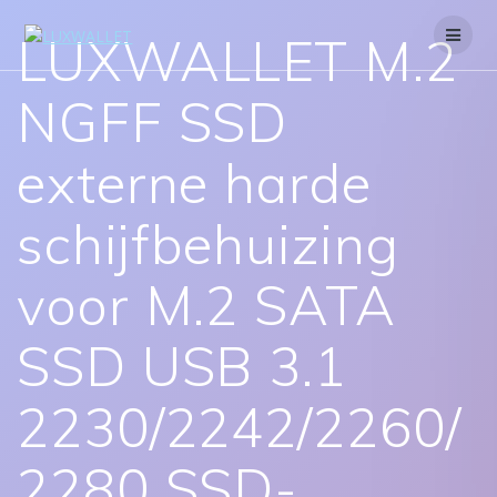
Skip
to
LUXWALLET M.2
content
NGFF SSD
externe harde
schijfbehuizing
voor M.2 SATA
SSD USB 3.1
2230/2242/2260/
2280 SSD-