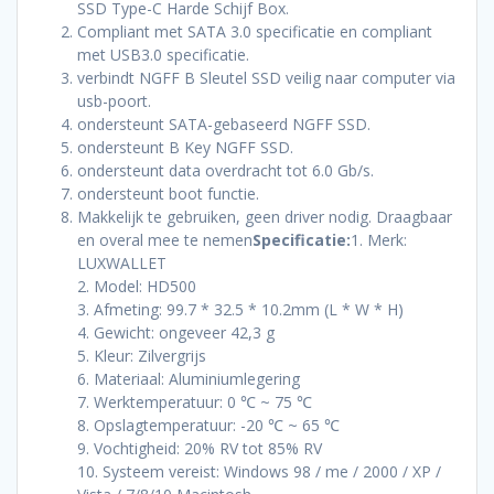
SSD Type-C Harde Schijf Box.
Compliant met SATA 3.0 specificatie en compliant
met USB3.0 specificatie.
verbindt NGFF B Sleutel SSD veilig naar computer via
usb-poort.
ondersteunt SATA-gebaseerd NGFF SSD.
ondersteunt B Key NGFF SSD.
ondersteunt data overdracht tot 6.0 Gb/s.
ondersteunt boot functie.
Makkelijk te gebruiken, geen driver nodig. Draagbaar
en overal mee te nemen
Specificatie:
1. Merk:
LUXWALLET
2. Model: HD500
3. Afmeting: 99.7 * 32.5 * 10.2mm (L * W * H)
4. Gewicht: ongeveer 42,3 g
5. Kleur: Zilvergrijs
6. Materiaal: Aluminiumlegering
7. Werktemperatuur: 0 ℃ ~ 75 ℃
8. Opslagtemperatuur: -20 ℃ ~ 65 ℃
9. Vochtigheid: 20% RV tot 85% RV
10. Systeem vereist: Windows 98 / me / 2000 / XP /