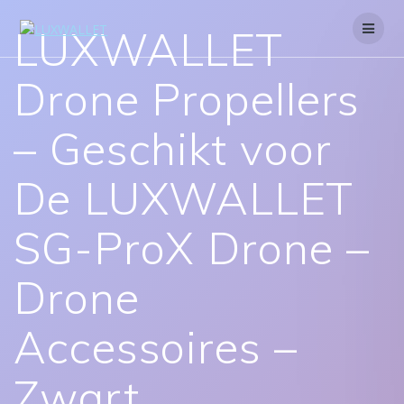
Skip
to
LUXWALLET
content
Drone Propellers
– Geschikt voor
De LUXWALLET
SG-ProX Drone –
Drone
Accessoires –
Zwart