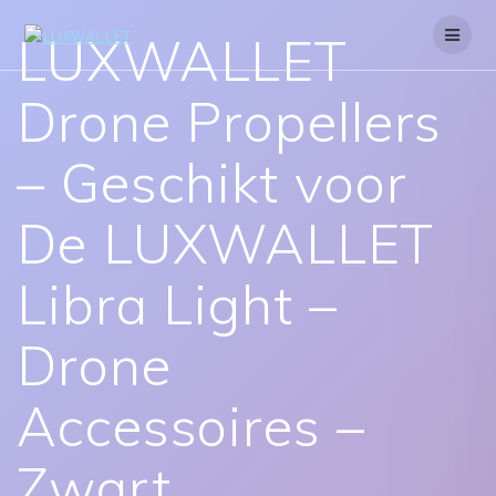
Skip
to
LUXWALLET
content
Drone Propellers
– Geschikt voor
De LUXWALLET
Libra Light –
Drone
Accessoires –
Zwart