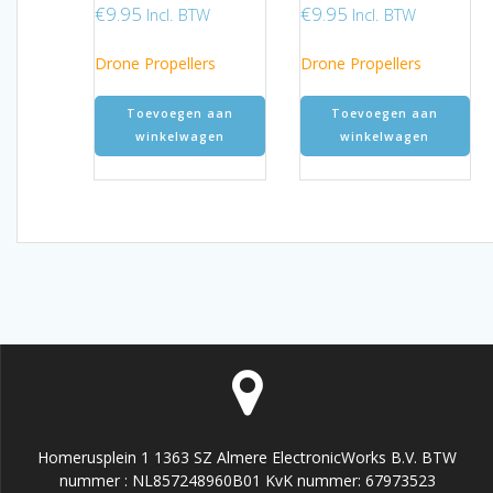
€
9.95
€
9.95
Incl. BTW
Incl. BTW
Drone Propellers
Drone Propellers
Toevoegen aan
Toevoegen aan
winkelwagen
winkelwagen
Homerusplein 1 1363 SZ Almere ElectronicWorks B.V. BTW
nummer : NL857248960B01 KvK nummer: 67973523