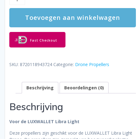
Drone
Propellers
Toevoegen aan winkelwagen
–
Geschikt
voor
De
Fast Checkout
LUXWALLET
Libra
Light
–
SKU:
8720118943724
Categorie:
Drone Propellers
Drone
Accessoires
–
Beschrijving
Beoordelingen (0)
Zwart
aantal
Beschrijving
Voor de LUXWALLET Libra Light
Deze propellers zijn geschikt voor de LUXWALLET Libra Light