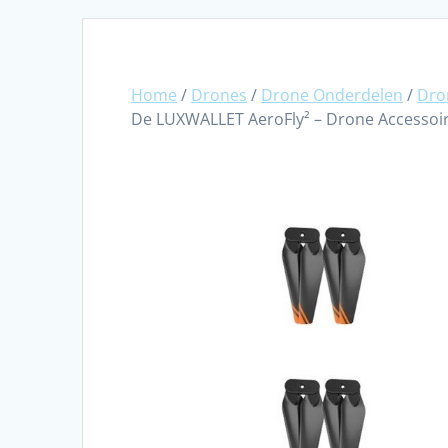
Home
/
Drones
/
Drone Onderdelen
/
Dro
De LUXWALLET AeroFly² – Drone Accessoi