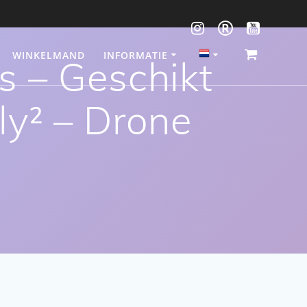
WINKELMAND
INFORMATIE
 – Geschikt
y² – Drone