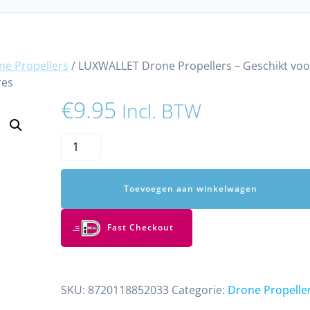
ne Propellers
/ LUXWALLET Drone Propellers – Geschikt voo
res
€
9.95
Incl. BTW
LUXWALLET
Drone
Propellers
Toevoegen aan winkelwagen
–
Geschikt
voor
Fast Checkout
De
LUXWALLET
AeroFly²
SKU:
8720118852033
Categorie:
Drone Propelle
–
Drone