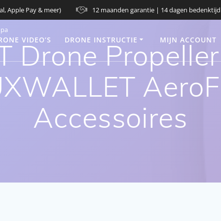
al, Apple Pay & meer)
12 maanden garantie | 14 dagen bedenktijd
opa
RONE VIDEO’S
DRONE INSTRUCTIE
MIJN ACCOUNT
Drone Propellers
UXWALLET AeroFl
Accessoires