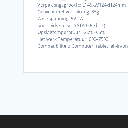
Verpakkingsgrootte: L145xW124xH24mm
Gewicht met verpakking: 85g
Werkspanning: 5V 1A
Snelheidsklasse: SATA3 (6Gbps)
Opslagtemperatuur: -20℃–65℃
Het werk Temperatuur: 0℃–75℃
Compatibiliteit: Computer, tablet, all-in-o