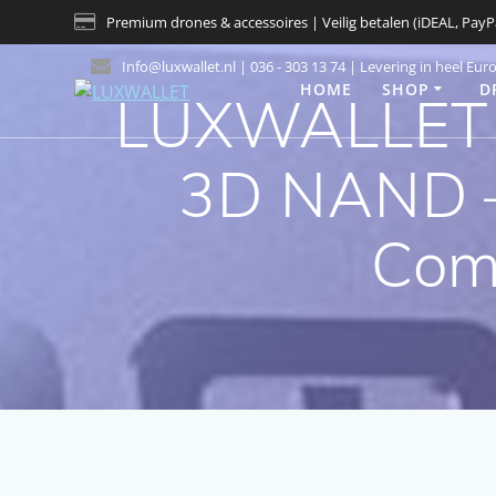
Skip
Premium drones & accessoires | Veilig betalen (iDEAL, PayP
to
content
Info@luxwallet.nl | 036 - 303 13 74 | Levering in heel Eur
HOME
SHOP
D
LUXWALLET D
3D NAND – 
Comp