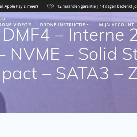
al, Apple Pay & meer)
12 maanden garantie | 14 dagen bedenktijd
opa
RONE VIDEO’S
DRONE INSTRUCTIE
MIJN ACCOUNT
MF4 – Interne 
NVME – Solid St
act – SATA3 – Z