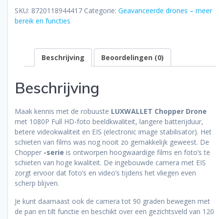
1080P
SKU:
8720118944417
Categorie:
Geavanceerde drones – meer
Full
bereik en functies
HD
Drone
–
Beschrijving
Beoordelingen (0)
Laser
Obstacle
Avoidance
Beschrijving
-
EIS
Stabilisator
Maak kennis met de robuuste
LUXWALLET Chopper Drone
-
met 1080P Full HD-foto beeldkwaliteit, langere batterijduur,
1200
betere videokwaliteit en EIS (electronic image stabilisator). Het
Meter
schieten van films was nog nooit zo gemakkelijk geweest. De
Afstand
Chopper
-serie
is ontworpen hoogwaardige films en foto’s te
+
schieten van hoge kwaliteit. De ingebouwde camera met EIS
2x
zorgt ervoor dat foto’s en video’s tijdens het vliegen even
Accu
scherp blijven.
aantal
Je kunt daarnaast ook de camera tot 90 graden bewegen met
de pan en tilt functie en beschikt over een gezichtsveld van 120