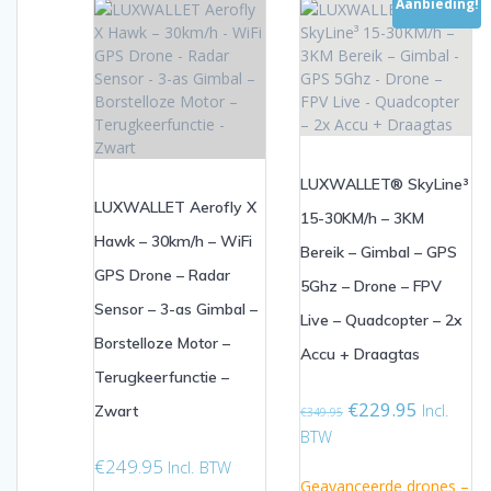
Aanbieding!
LUXWALLET® SkyLine³
LUXWALLET Aerofly X
15-30KM/h – 3KM
Hawk – 30km/h – WiFi
Bereik – Gimbal – GPS
GPS Drone – Radar
5Ghz – Drone – FPV
Sensor – 3-as Gimbal –
Live – Quadcopter – 2x
Borstelloze Motor –
Accu + Draagtas
Terugkeerfunctie –
Oorspronkelijke
Huidige
€
229.95
Incl.
Zwart
€
349.95
prijs
prijs
BTW
was:
is:
€
249.95
Incl. BTW
€349.95.
€229.95.
Geavanceerde drones –