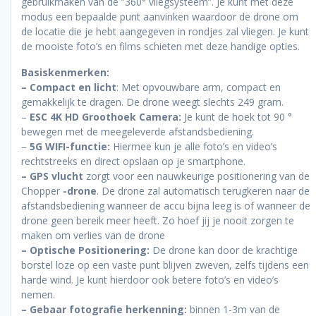
gebruikmaken van de ”360° vliegsysteem”. Je kunt met deze
modus een bepaalde punt aanvinken waardoor de drone om
de locatie die je hebt aangegeven in rondjes zal vliegen. Je kunt
de mooiste foto’s en films schieten met deze handige opties.
Basiskenmerken:
– Compact en licht
: Met opvouwbare arm, compact en
gemakkelijk te dragen. De drone weegt slechts 249 gram.
–
ESC 4K HD Groothoek Camera:
Je kunt de hoek tot 90 °
bewegen met de meegeleverde afstandsbediening.
–
5G WIFI-functie:
Hiermee kun je alle foto’s en video’s
rechtstreeks en direct opslaan op je smartphone.
– GPS vlucht
zorgt voor een nauwkeurige positionering van de
Chopper
-drone
. De drone zal automatisch terugkeren naar de
afstandsbediening wanneer de accu bijna leeg is of wanneer de
drone geen bereik meer heeft. Zo hoef jij je nooit zorgen te
maken om verlies van de drone
– Optische Positionering:
De drone kan door de krachtige
borstel loze op een vaste punt blijven zweven, zelfs tijdens een
harde wind. Je kunt hierdoor ook betere foto’s en video’s
nemen.
– Gebaar fotografie herkenning:
binnen 1-3m van de