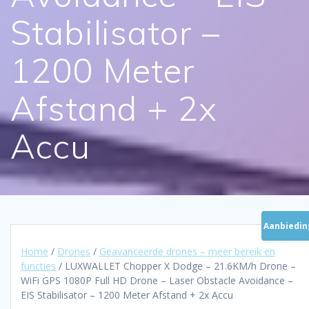
Stabilisator –
1200 Meter
Afstand + 2x
Accu
Aanbiedin
Home
/
Drones
/
Geavanceerde drones – meer bereik en
functies
/ LUXWALLET Chopper X Dodge – 21.6KM/h Drone –
WiFi GPS 1080P Full HD Drone – Laser Obstacle Avoidance –
EIS Stabilisator – 1200 Meter Afstand + 2x Accu