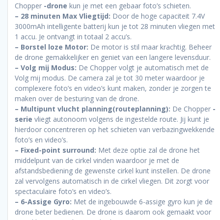
Chopper
-drone
kun je met een gebaar foto’s schieten.
– 28 minuten Max Vliegtijd:
Door de hoge capaciteit 7.4V
3000mAh intelligente batterij kun je tot 28 minuten vliegen met
1 accu. Je ontvangt in totaal 2 accu’s.
– Borstel loze Motor:
De motor is stil maar krachtig. Beheer
de drone gemakkelijker en geniet van een langere levensduur.
– Volg mij Modus:
De Chopper volgt je automatisch met de
Volg mij modus. De camera zal je tot 30 meter waardoor je
complexere foto’s en video’s kunt maken, zonder je zorgen te
maken over de besturing van de drone.
– Multipunt vlucht planning(routeplanning):
De Chopper
-
serie
vliegt autonoom volgens de ingestelde route. Jij kunt je
hierdoor concentreren op het schieten van verbazingwekkende
foto’s en video’s.
– Fixed-point surround:
Met deze optie zal de drone het
middelpunt van de cirkel vinden waardoor je met de
afstandsbediening de gewenste cirkel kunt instellen. De drone
zal vervolgens automatisch in de cirkel vliegen. Dit zorgt voor
spectaculaire foto’s en video’s.
– 6-Assige Gyro:
Met de ingebouwde 6-assige gyro kun je de
drone beter bedienen. De drone is daarom ook gemaakt voor