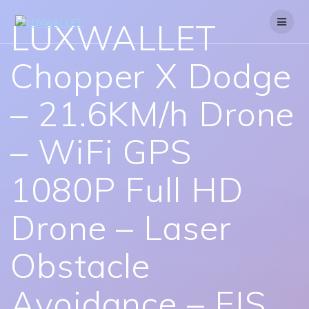
Skip
to
LUXWALLET
content
Chopper X Dodge
– 21.6KM/h Drone
– WiFi GPS
1080P Full HD
Drone – Laser
Obstacle
Avoidance – EIS