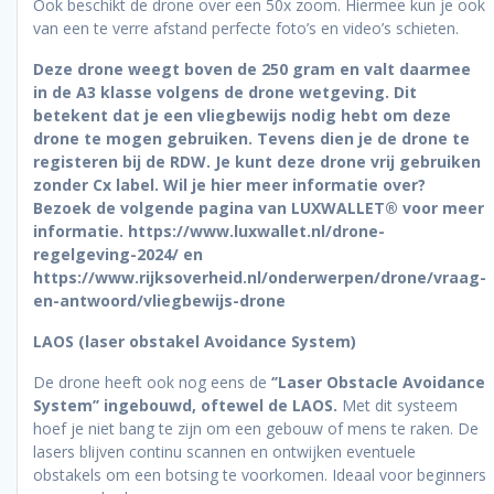
Ook beschikt de drone over een 50x zoom. Hiermee kun je ook
van een te verre afstand perfecte foto’s en video’s schieten.
Deze drone weegt boven de 250 gram en valt daarmee
in de A3 klasse volgens de drone wetgeving. Dit
betekent dat je een vliegbewijs nodig hebt om deze
drone te mogen gebruiken. Tevens dien je de drone te
registeren bij de RDW. Je kunt deze drone vrij gebruiken
zonder Cx label. Wil je hier meer informatie over?
Bezoek de volgende pagina van LUXWALLET® voor meer
informatie.
https://www.luxwallet.nl/drone-
regelgeving-2024/
en
https://www.rijksoverheid.nl/onderwerpen/drone/vraag-
en-antwoord/vliegbewijs-drone
LAOS (laser obstakel Avoidance System)
De drone heeft ook nog eens de
‘’Laser Obstacle Avoidance
System’’ ingebouwd, oftewel de LAOS.
Met dit systeem
hoef je niet bang te zijn om een gebouw of mens te raken. De
lasers blijven continu scannen en ontwijken eventuele
obstakels om een botsing te voorkomen. Ideaal voor beginners