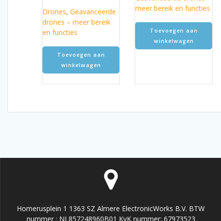
meer bereik en functies
Drones
,
Geavanceerde
drones – meer bereik
Toevoegen aan
en functies
winkelwagen
Toevoegen aan
winkelwagen
Homerusplein 1 1363 SZ Almere ElectronicWorks B.V. BTW
nummer : NL857248960B01 KvK nummer: 67973523