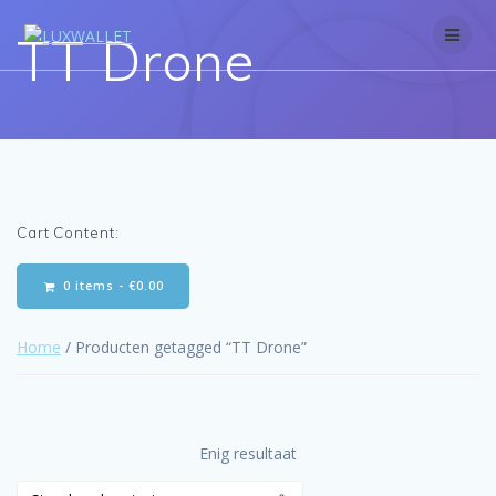
Skip
to
TT Drone
content
Cart Content:
0 items -
€
0.00
Home
/ Producten getagged “TT Drone”
Enig resultaat