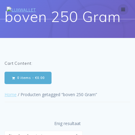
Skip
to
boven 250 Gram
content
Cart Content:
0 items -
€
0.00
Home
/ Producten getagged “boven 250 Gram”
Enig resultaat