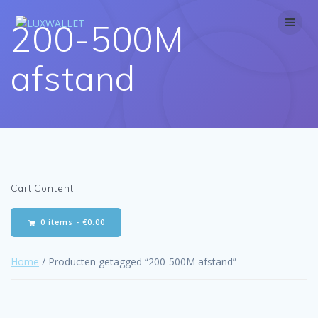
Skip
to
200-500M
content
afstand
Cart Content:
0 items -
€
0.00
Home
/ Producten getagged “200-500M afstand”