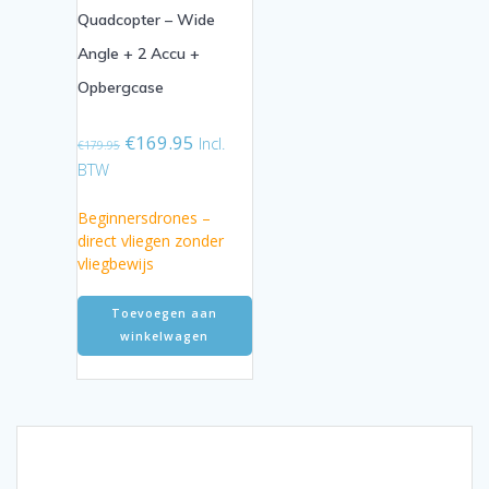
Quadcopter – Wide
Angle + 2 Accu +
Opbergcase
Oorspronkelijke
Huidige
€
169.95
Incl.
€
179.95
prijs
prijs
BTW
was:
is:
€179.95.
€169.95.
Beginnersdrones –
direct vliegen zonder
vliegbewijs
Toevoegen aan
winkelwagen