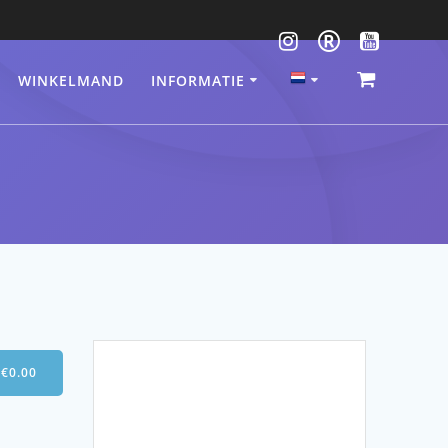
WINKELMAND
INFORMATIE
-
€
0.00