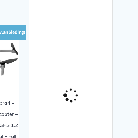
Aanbieding!
bra4 –
opter –
 GPS 1.2
 – Full