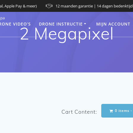
al, Apple Pay & meer)
12 maanden garantie | 14 dagen bedenktijd
opa
RONE VIDEO’S
DRONE INSTRUCTIE
MIJN ACCOUNT
2 Megapixel
0 items 
Cart Content: