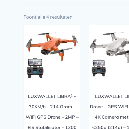
Toont alle 4 resultaten
LUXWALLET LIBRA² –
LUXWALLET LI
30KM/h – 214 Gram –
Drone – GPS WiFi
WiFi GPS Drone – 2MP –
4K Camera met 
EIS Stabilisator – 1200
<250g (214g) –