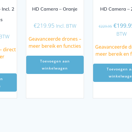
Incl. 2
HD Camera – Oranje
HD Camera – Z
js
Oorspro
€
219.95
€
199.9
Incl. BTW
€
229.95
prijs
BTW
. BTW
was:
Geavanceerde drones –
€229.9
meer bereik en functies
Geavanceerde d
 direct
meer bereik en f
er
Toevoegen aan
winkelwagen
Toevoegen a
winkelwag
an
n