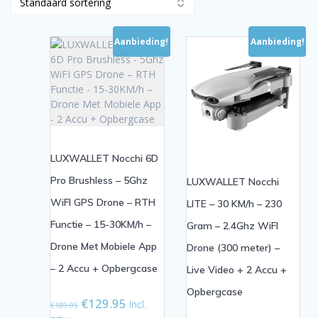
Aanbieding!
Aanbieding!
LUXWALLET Nocchi 6D
Pro Brushless – 5Ghz
LUXWALLET Nocchi
WiFI GPS Drone – RTH
LITE – 30 KM/h – 230
Functie – 15-30KM/h –
Gram – 2.4Ghz WiFI
Drone Met Mobiele App
Drone (300 meter) –
– 2 Accu + Opbergcase
Live Video + 2 Accu +
Opbergcase
Oorspronkelijke
Huidige
€
129.95
Incl.
€
189.95
prijs
prijs